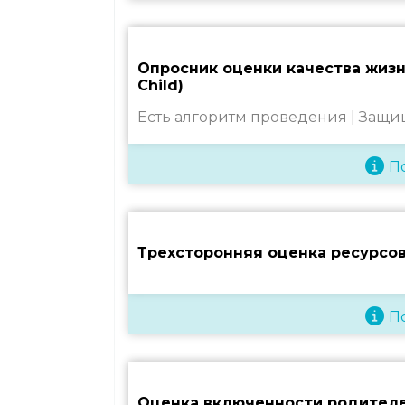
Опросник оценки качества жизни
Child)
Есть алгоритм проведения |
Защи
П
Трехсторонняя оценка ресурсо
П
Оценка включенности родителе