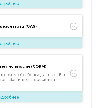
одробнее
результата (GAS)
одробнее
деятельности (CORM)
алгоритм обработки данных |
Есть
тов |
Защищен авторскими
одробнее