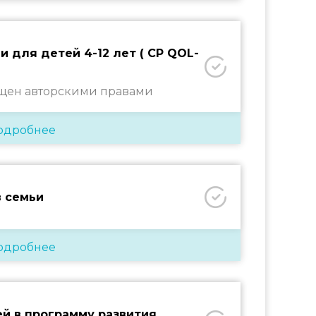
 для детей 4-12 лет ( CP QOL-
щен авторскими правами
одробнее
в семьи
одробнее
й в программу развития