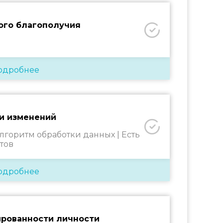
ого благополучия
одробнее
и изменений
алгоритм обработки данных |
Есть
тов
одробнее
ированности личности