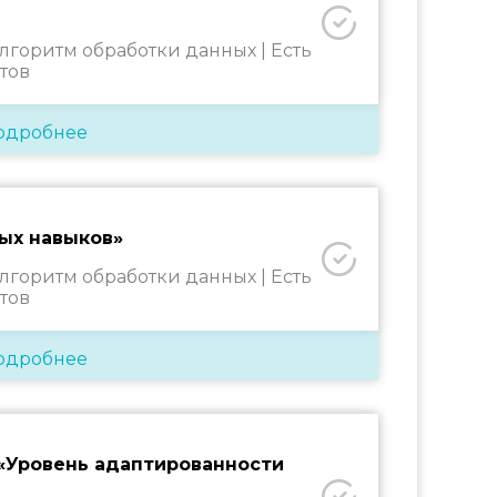
алгоритм обработки данных |
Есть
тов
одробнее
ых навыков»
алгоритм обработки данных |
Есть
тов
одробнее
 «Уровень адаптированности