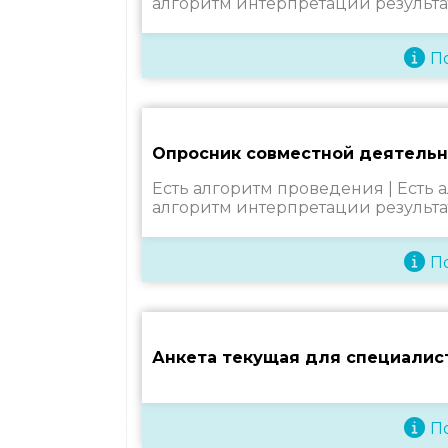
алгоритм интерпретации результа
П
Опросник совместной деятельн
Есть алгоритм проведения |
Есть 
алгоритм интерпретации результа
П
Анкета текущая для специалис
П