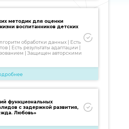
ких методик для оценки
жизни воспитанников детских
алгоритм обработки данных |
Есть
тов |
Есть результаты адаптации |
зованием |
Защищен авторскими
одробнее
ний функциональных
алидов с задержкой развития,
ежда. Любовь»