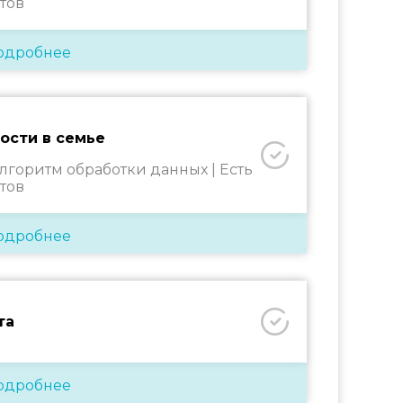
тов
одробнее
ости в семье
алгоритм обработки данных |
Есть
тов
одробнее
та
одробнее